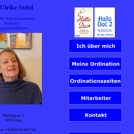
 Ulrike Stelzl
 für Allgemeinmedizin
Notärztin
kupunkturdiplom
Marktgasse 5
8010 Graz
on: +43(0)316 462744