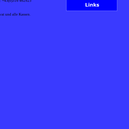
: +43(0)316 462925
vat und alle Kassen.